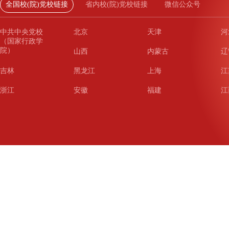
全国校(院)党校链接
省内校(院)党校链接
微信公众号
中共中央党校
北京
天津
河
（国家行政学
院）
山西
内蒙古
辽
吉林
黑龙江
上海
江
浙江
安徽
福建
江
山东
河南
湖北
湖
广东
广西
海南
重
四川
贵州
云南
西
陕西
甘肃
青海
宁
新疆
新疆兵团
铁道
广
武汉
哈尔滨
沈阳
成
南京
西安
长春
济