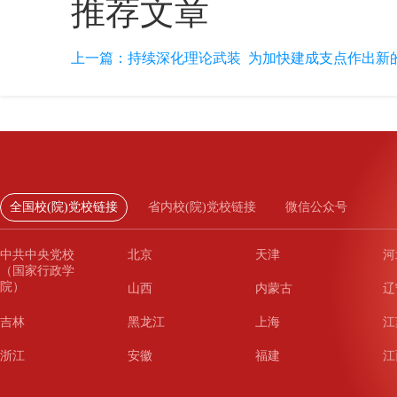
推荐文章
上一篇：
持续深化理论武装 为加快建成支点作出新的更
全国校(院)党校链接
省内校(院)党校链接
微信公众号
中共中央党校
北京
天津
河
（国家行政学
院）
山西
内蒙古
辽
吉林
黑龙江
上海
江
浙江
安徽
福建
江
山东
河南
湖北
湖