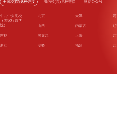
全国校(院)党校链接
省内校(院)党校链接
微信公众号
中共中央党校
北京
天津
河
（国家行政学
院）
山西
内蒙古
辽
吉林
黑龙江
上海
江
浙江
安徽
福建
江
山东
河南
湖北
湖
广东
广西
海南
重
四川
贵州
云南
西
陕西
甘肃
青海
宁
新疆
新疆兵团
铁道
广
武汉
哈尔滨
沈阳
成
南京
西安
长春
济