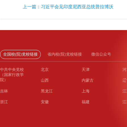
上一篇：
习近平会见印度尼西亚总统普拉博沃
全国校(院)党校链接
省内校(院)党校链接
微信公众号
中共中央党校
北京
天津
河
（国家行政学
院）
山西
内蒙古
辽
吉林
黑龙江
上海
江
浙江
安徽
福建
江
山东
河南
湖北
湖
广东
广西
海南
重