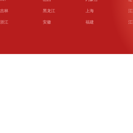
吉林
黑龙江
上海
江
浙江
安徽
福建
江
山东
河南
湖北
湖
广东
广西
海南
重
四川
贵州
云南
西
陕西
甘肃
青海
宁
新疆
新疆兵团
铁道
广
武汉
哈尔滨
沈阳
成
南京
西安
长春
济
杭州
大连
青岛
深
厦门
宁波