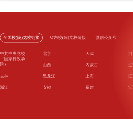
全国校(院)党校链接
省内校(院)党校链接
微信公众号
中共中央党校
北京
天津
河
（国家行政学
院）
山西
内蒙古
辽
吉林
黑龙江
上海
江
浙江
安徽
福建
江
山东
河南
湖北
湖
广东
广西
海南
重
四川
贵州
云南
西
陕西
甘肃
青海
宁