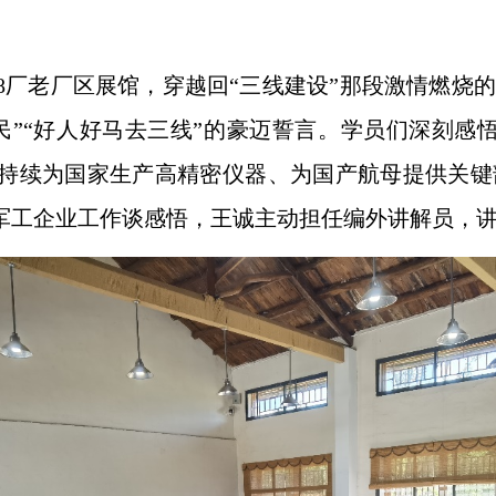
88厂老厂区展馆，穿越回“三线建设”那段激情燃烧
民”“好人好马去三线”的豪迈誓言。学员们深刻感
新，持续为国家生产高精密仪器、为国产航母提供关
合军工企业工作谈感悟，王诚主动担任编外讲解员，