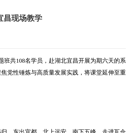
宜昌现场教学
专题班共108名学员，赴湖北宜昌开展为期六天的系
聚焦党性锤炼与高质量发展实践，将课堂延伸至重
。
秭归、东出宜都、北上远安、南下五峰。走进瓦仓