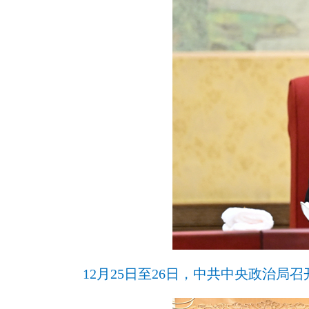
12月25日至26日，中共中央政治