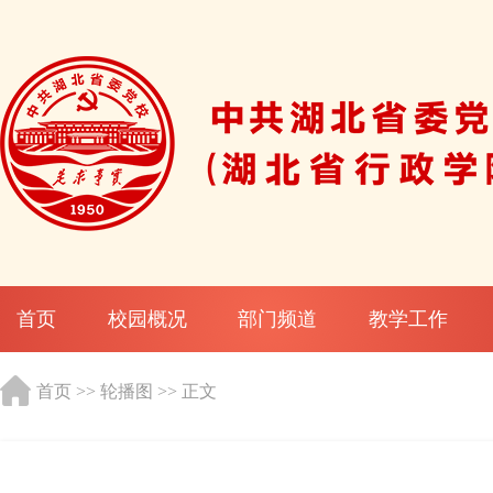
首页
校园概况
部门频道
教学工作
首页
>>
轮播图
>> 正文