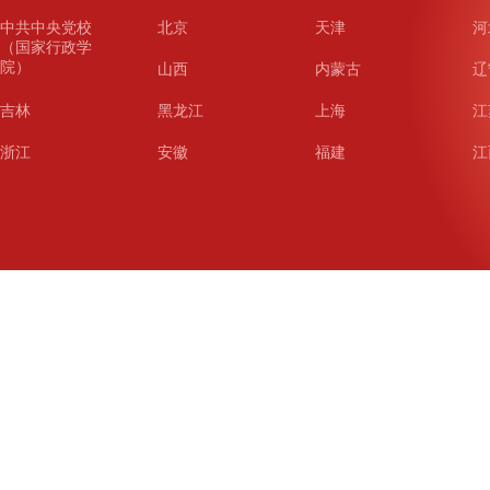
中共中央党校
北京
天津
河
（国家行政学
院）
山西
内蒙古
辽
吉林
黑龙江
上海
江
浙江
安徽
福建
江
山东
河南
湖北
湖
广东
广西
海南
重
四川
贵州
云南
西
陕西
甘肃
青海
宁
新疆
新疆兵团
铁道
广
武汉
哈尔滨
沈阳
成
南京
西安
长春
济
杭州
大连
青岛
深