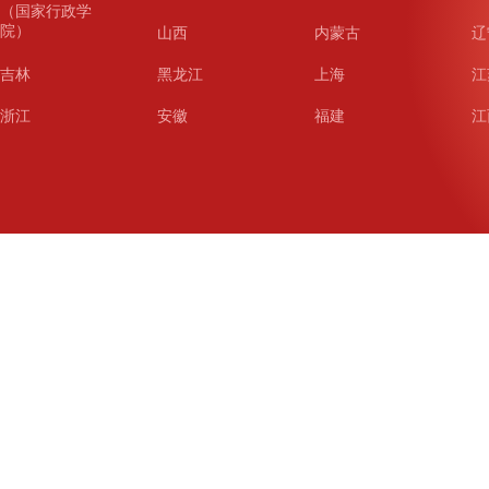
（国家行政学
院）
山西
内蒙古
辽
吉林
黑龙江
上海
江
浙江
安徽
福建
江
山东
河南
湖北
湖
广东
广西
海南
重
四川
贵州
云南
西
陕西
甘肃
青海
宁
新疆
新疆兵团
铁道
广
武汉
哈尔滨
沈阳
成
南京
西安
长春
济
杭州
大连
青岛
深