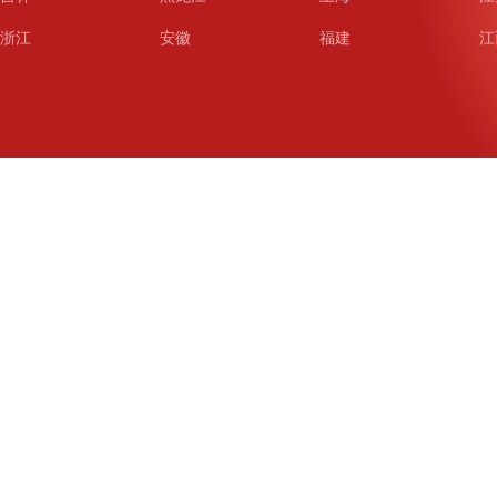
浙江
安徽
福建
江
山东
河南
湖北
湖
广东
广西
海南
重
四川
贵州
云南
西
陕西
甘肃
青海
宁
新疆
新疆兵团
铁道
广
武汉
哈尔滨
沈阳
成
南京
西安
长春
济
杭州
大连
青岛
深
厦门
宁波