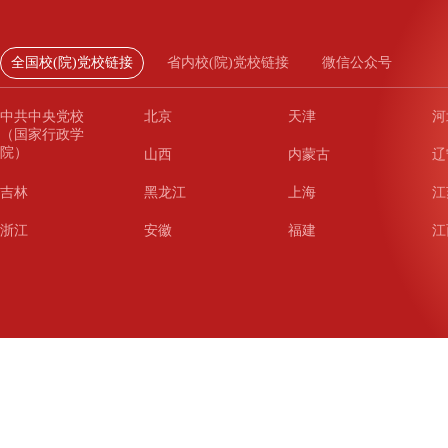
全国校(院)党校链接
省内校(院)党校链接
微信公众号
中共中央党校
北京
天津
河
（国家行政学
院）
山西
内蒙古
辽
吉林
黑龙江
上海
江
浙江
安徽
福建
江
山东
河南
湖北
湖
广东
广西
海南
重
四川
贵州
云南
西
陕西
甘肃
青海
宁
新疆
新疆兵团
铁道
广