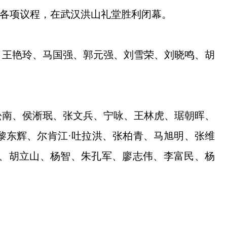
成各项议程，在武汉洪山礼堂胜利闭幕。
、王艳玲、马国强、郭元强、刘雪荣、刘晓鸣、胡
松南、侯淅珉、张文兵、宁咏、王林虎、琚朝晖、
黎东辉、尔肯江·吐拉洪、张柏青、马旭明、张维
、胡立山、杨智、朱孔军、廖志伟、李富民、杨