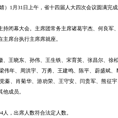
婧）1月31日上午，省十四届人大四次会议圆满完
主持闭幕大会。主席团常务主席诸葛宇杰、何良军
在主席台执行主席席就座。
徽、王晓东、孙伟、王生铁、宋育英、张昌尔、徐
梁伟年、周洪宇、万勇、王建鸣、陈平、蔚盛斌、
党蓁、肖菊华、游劝荣、王守安、闫贵军、熊征宇
其他成员。
94人，出席人数符合法定人数。