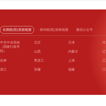
全国校(院)党校链接
省内校(院)党校链接
微信公众号
中共中央党校
北京
天津
河
（国家行政学
院）
山西
内蒙古
辽
吉林
黑龙江
上海
江
浙江
安徽
福建
江
山东
河南
湖北
湖
广东
广西
海南
重
四川
贵州
云南
西
陕西
甘肃
青海
宁