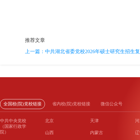
推荐文章
上一篇：
中共湖北省委党校2026年硕士研究生招生
全国校(院)党校链接
省内校(院)党校链接
微信公众号
中共中央党校
北京
天津
河
（国家行政学
院）
山西
内蒙古
辽