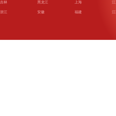
吉林
黑龙江
上海
江
浙江
安徽
福建
江
山东
河南
湖北
湖
广东
广西
海南
重
四川
贵州
云南
西
陕西
甘肃
青海
宁
新疆
新疆兵团
铁道
广
武汉
哈尔滨
沈阳
成
南京
西安
长春
济
杭州
大连
青岛
深
厦门
宁波