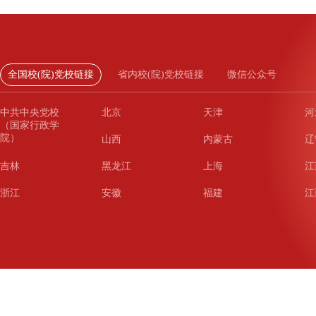
全国校(院)党校链接
省内校(院)党校链接
微信公众号
中共中央党校
北京
天津
河
（国家行政学
院）
山西
内蒙古
辽
吉林
黑龙江
上海
江
浙江
安徽
福建
江
山东
河南
湖北
湖
广东
广西
海南
重
四川
贵州
云南
西
陕西
甘肃
青海
宁