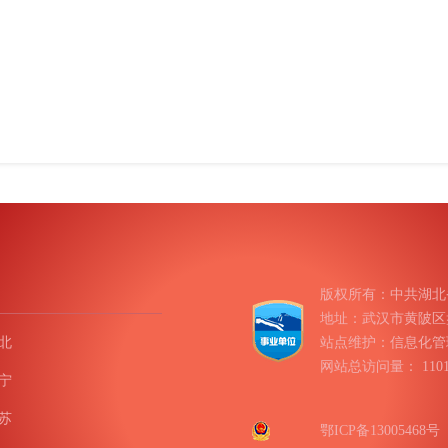
版权所有：中共湖北
地址：武汉市黄陂区盘龙
北
站点维护：信息化管
网站总访问量：
11
宁
苏
鄂ICP备13005468号