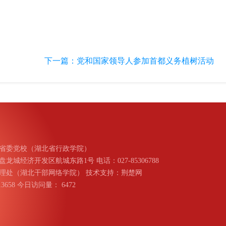
下一篇：
党和国家领导人参加首都义务植树活动
省委党校（湖北省行政学院）
城经济开发区航城东路1号 电话：027-85306788
理处（湖北干部网络学院） 技术支持：荆楚网
013658 今日访问量：
6472