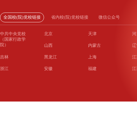
全国校(院)党校链接
省内校(院)党校链接
微信公众号
中共中央党校
北京
天津
河
（国家行政学
院）
山西
内蒙古
辽
吉林
黑龙江
上海
江
浙江
安徽
福建
江
山东
河南
湖北
湖
广东
广西
海南
重
四川
贵州
云南
西
陕西
甘肃
青海
宁
新疆
新疆兵团
铁道
广