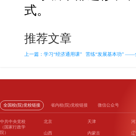
式。
推荐文章
上一篇：
学习“经济通用课” 苦练“发展基本功” ——
全国校(院)党校链接
省内校(院)党校链接
微信公众号
中共中央党校
北京
天津
河
（国家行政学
院）
山西
内蒙古
辽