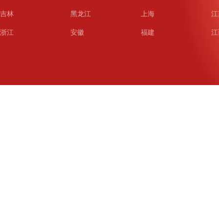
吉林
黑龙江
上海
江
浙江
安徽
福建
江
山东
河南
湖北
湖
广东
广西
海南
重
四川
贵州
云南
西
陕西
甘肃
青海
宁
新疆
新疆兵团
铁道
广
武汉
哈尔滨
沈阳
成
南京
西安
长春
济
杭州
大连
青岛
深
厦门
宁波