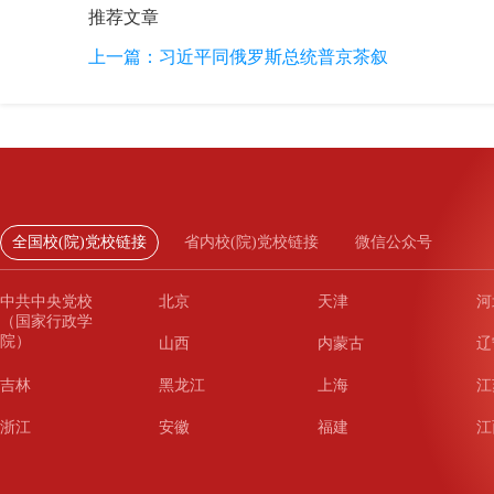
推荐文章
上一篇：
习近平同俄罗斯总统普京茶叙
全国校(院)党校链接
省内校(院)党校链接
微信公众号
中共中央党校
北京
天津
河
（国家行政学
院）
山西
内蒙古
辽
吉林
黑龙江
上海
江
浙江
安徽
福建
江
山东
河南
湖北
湖