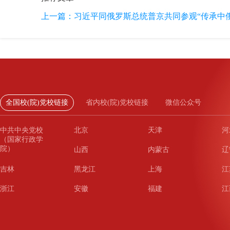
上一篇：
习近平同俄罗斯总统普京共同参观“传承中俄世
全国校(院)党校链接
省内校(院)党校链接
微信公众号
中共中央党校
北京
天津
河
（国家行政学
院）
山西
内蒙古
辽
吉林
黑龙江
上海
江
浙江
安徽
福建
江
山东
河南
湖北
湖
广东
广西
海南
重