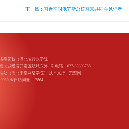
下一篇：
习近平同俄罗斯总统普京共同会见记者
省委党校（湖北省行政学院）
城经济开发区航城东路1号 电话：027-85306788
理处（湖北干部网络学院） 技术支持：荆楚网
010050 今日访问量：
2864