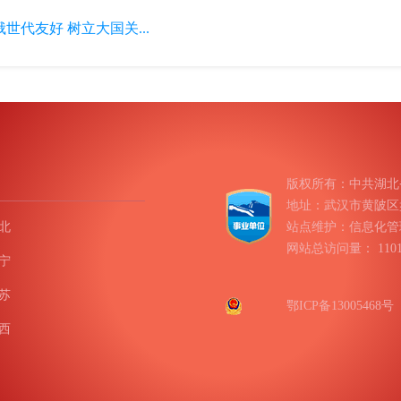
代友好 树立大国关...
版权所有：中共湖北
地址：武汉市黄陂区盘龙
北
站点维护：信息化管
网站总访问量：
11
宁
苏
鄂ICP备13005468号
西
南
庆