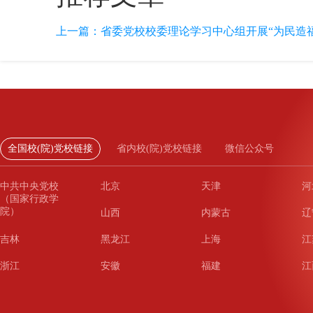
上一篇：
省委党校校委理论学习中心组开展“为民造
全国校(院)党校链接
省内校(院)党校链接
微信公众号
中共中央党校
北京
天津
河
（国家行政学
院）
山西
内蒙古
辽
吉林
黑龙江
上海
江
浙江
安徽
福建
江
山东
河南
湖北
湖