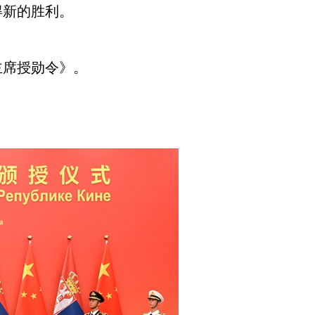
得新的胜利。
主席授勋令》。