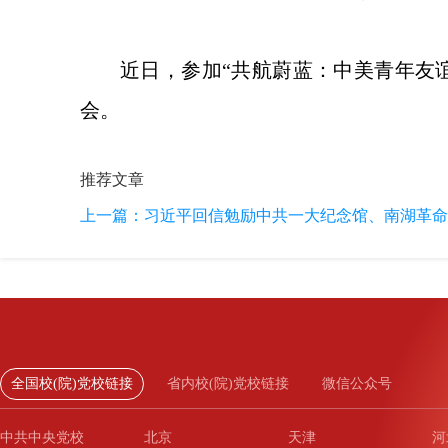
近日，参加“共航蔚蓝：中美青年友
会。
推荐文章
上一篇：
习近平回信勉励中共一大纪念馆、南湖革命纪
全国校(院)党校链接
省内校(院)党校链接
微信公众号
中共中央党校
北京
天津
河