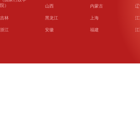
院）
山西
内蒙古
辽
吉林
黑龙江
上海
江
浙江
安徽
福建
江
山东
河南
湖北
湖
广东
广西
海南
重
四川
贵州
云南
西
陕西
甘肃
青海
宁
新疆
新疆兵团
铁道
广
武汉
哈尔滨
沈阳
成
南京
西安
长春
济
杭州
大连
青岛
深
厦门
宁波