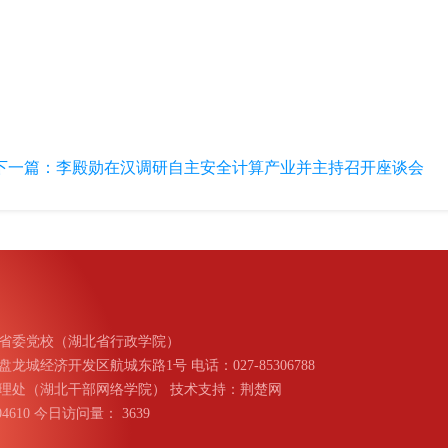
下一篇：
李殿勋在汉调研自主安全计算产业并主持召开座谈会
省委党校（湖北省行政学院）
城经济开发区航城东路1号 电话：027-85306788
理处（湖北干部网络学院） 技术支持：荆楚网
004610 今日访问量：
3639