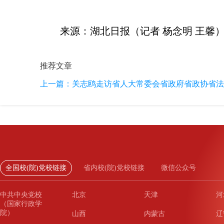
来源：湖北日报（记者 杨念明 王馨
推荐文章
上一篇：
关志鸥走访省人大常委会省政府省政协省法院
全国校(院)党校链接
省内校(院)党校链接
微信公众号
中共中央党校
北京
天津
河
（国家行政学
院）
山西
内蒙古
辽