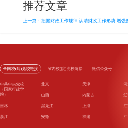
推荐文章
上一篇：
把握财政工作规律 认清财政工作形势 增强
全国校(院)党校链接
省内校(院)党校链接
微信公众号
中共中央党校
北京
天津
河
（国家行政学
院）
山西
内蒙古
辽
吉林
黑龙江
上海
江
浙江
安徽
福建
江
山东
河南
湖北
湖