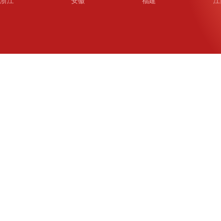
浙江
安徽
福建
江
山东
河南
湖北
湖
广东
广西
海南
重
四川
贵州
云南
西
陕西
甘肃
青海
宁
新疆
新疆兵团
铁道
广
武汉
哈尔滨
沈阳
成
南京
西安
长春
济
杭州
大连
青岛
深
厦门
宁波