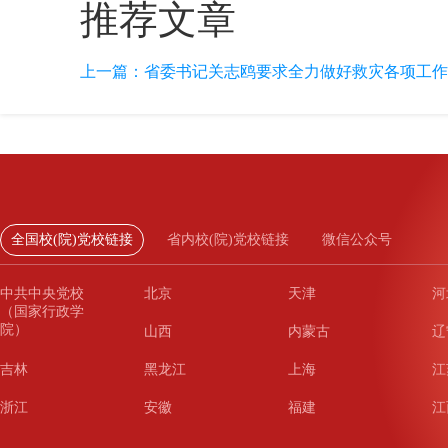
推荐文章
上一篇：
省委书记关志鸥要求全力做好救灾各项工作 
全国校(院)党校链接
省内校(院)党校链接
微信公众号
中共中央党校
北京
天津
河
（国家行政学
院）
山西
内蒙古
辽
吉林
黑龙江
上海
江
浙江
安徽
福建
江
山东
河南
湖北
湖