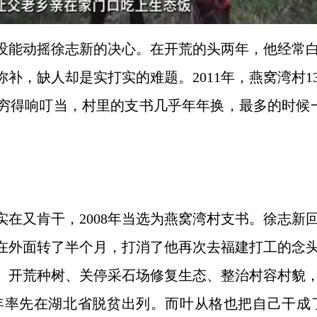
没能动摇徐志新的决心。在开荒的头两年，他经常
补，缺人却是实打实的难题。2011年，燕窝湾村1
穷得响叮当，村里的支书几乎年年换，最多的时候
实在又肯干，2008年当选为燕窝湾村支书。徐志新
在外面转了半个月，打消了他再次去福建打工的念
、开荒种树、关停采石场修复生态、整治村容村貌
16年率先在湖北省脱贫出列。而叶从格也把自己干