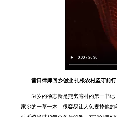
昔日律师回乡创业 扎根农村坚守前行
54岁的徐志新是燕窝湾村的第一书
家乡的一草一木，很容易让人忽视掉他的