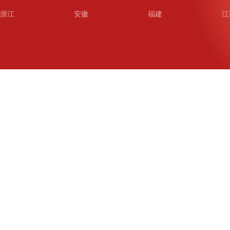
浙江
安徽
福建
江
山东
河南
湖北
湖
广东
广西
海南
重
四川
贵州
云南
西
陕西
甘肃
青海
宁
新疆
新疆兵团
铁道
广
武汉
哈尔滨
沈阳
成
南京
西安
长春
济
杭州
大连
青岛
深
厦门
宁波