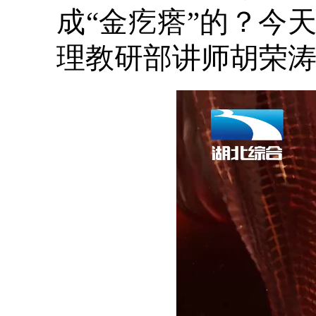
成“金疙瘩”的？今
理教研部讲师胡荣