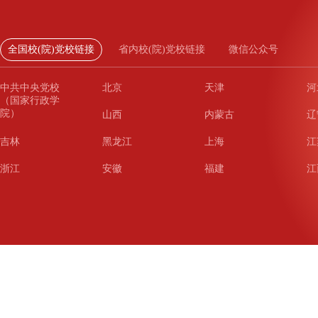
全国校(院)党校链接
省内校(院)党校链接
微信公众号
中共中央党校
北京
天津
河
（国家行政学
院）
山西
内蒙古
辽
吉林
黑龙江
上海
江
浙江
安徽
福建
江
山东
河南
湖北
湖
广东
广西
海南
重
四川
贵州
云南
西
陕西
甘肃
青海
宁
新疆
新疆兵团
铁道
广