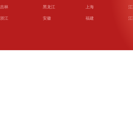
吉林
黑龙江
上海
江
浙江
安徽
福建
江
山东
河南
湖北
湖
广东
广西
海南
重
四川
贵州
云南
西
陕西
甘肃
青海
宁
新疆
新疆兵团
铁道
广
武汉
哈尔滨
沈阳
成
南京
西安
长春
济
杭州
大连
青岛
深
厦门
宁波