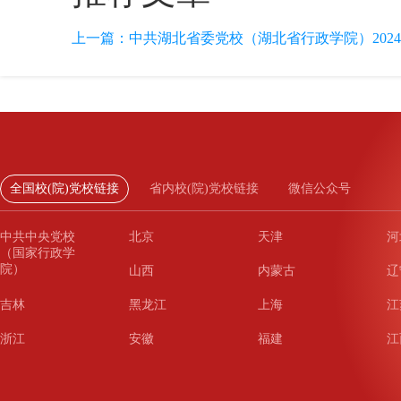
上一篇：
中共湖北省委党校（湖北省行政学院）2024
全国校(院)党校链接
省内校(院)党校链接
微信公众号
中共中央党校
北京
天津
河
（国家行政学
院）
山西
内蒙古
辽
吉林
黑龙江
上海
江
浙江
安徽
福建
江
山东
河南
湖北
湖