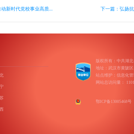
动新时代党校事业高质...
下一篇：
弘扬抗
版权所有：中共湖北
地址：武汉市黄陂区盘龙
北
站点维护：信息化管
网站总访问量：
11
宁
苏
鄂ICP备13005468号
西
南
庆