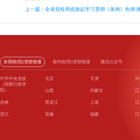
上一篇：
全省党校系统掀起学习贯彻《条例》热潮 推
全国校(院)党校链接
省内校(院)党校链接
微信公众号
中共中央党校
北京
天津
河
（国家行政学
院）
山西
内蒙古
辽
吉林
黑龙江
上海
江
浙江
安徽
福建
江
山东
河南
湖北
湖
广东
广西
海南
重