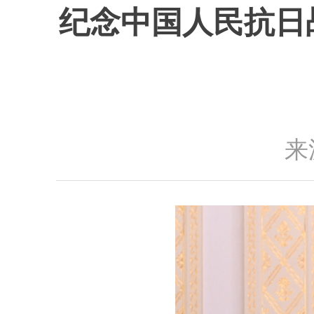
纪念中国人民抗日
来