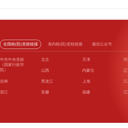
全国校(院)党校链接
省内校(院)党校链接
微信公众号
中共中央党校
北京
天津
河
（国家行政学
院）
山西
内蒙古
辽
吉林
黑龙江
上海
江
浙江
安徽
福建
江
山东
河南
湖北
湖
广东
广西
海南
重
四川
贵州
云南
西