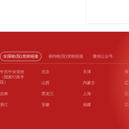
全国校(院)党校链接
省内校(院)党校链接
微信公众号
中共中央党校
北京
天津
河
（国家行政学
院）
山西
内蒙古
辽
吉林
黑龙江
上海
江
浙江
安徽
福建
江
山东
河南
湖北
湖
广东
广西
海南
重