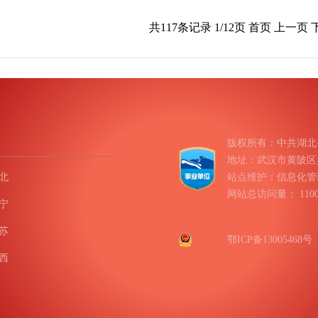
共117条记录 1/12页
首页
上一页
版权所有：中共湖北
地址：武汉市黄陂区盘龙
北
站点维护：信息化管
网站总访问量：
11
宁
苏
鄂ICP备13005468号
西
南
庆