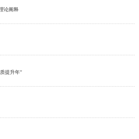
理论阐释
素质提升年”