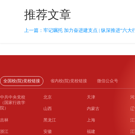
推荐文章
上一篇：
牢记嘱托 加力奋进建支点 | 纵深推进“六大行动
全国校(院)党校链接
省内校(院)党校链接
微信公众号
中共中央党校
北京
天津
河
（国家行政学
院）
山西
内蒙古
辽
吉林
黑龙江
上海
江
浙江
安徽
福建
江