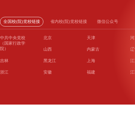
全国校(院)党校链接
省内校(院)党校链接
微信公众号
中共中央党校
北京
天津
河
（国家行政学
院）
山西
内蒙古
辽
吉林
黑龙江
上海
江
浙江
安徽
福建
江
山东
河南
湖北
湖
广东
广西
海南
重
四川
贵州
云南
西
陕西
甘肃
青海
宁
新疆
新疆兵团
铁道
广