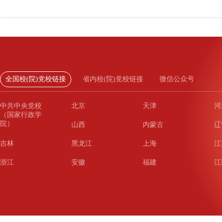
全国校(院)党校链接
省内校(院)党校链接
微信公众号
中共中央党校
北京
天津
河
（国家行政学
院）
山西
内蒙古
辽
吉林
黑龙江
上海
江
浙江
安徽
福建
江
山东
河南
湖北
湖
广东
广西
海南
重
四川
贵州
云南
西