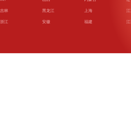
吉林
黑龙江
上海
江
浙江
安徽
福建
江
山东
河南
湖北
湖
广东
广西
海南
重
四川
贵州
云南
西
陕西
甘肃
青海
宁
新疆
新疆兵团
铁道
广
武汉
哈尔滨
沈阳
成
南京
西安
长春
济
杭州
大连
青岛
深
厦门
宁波