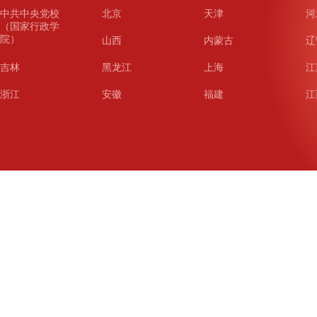
中共中央党校
北京
天津
河
（国家行政学
院）
山西
内蒙古
辽
吉林
黑龙江
上海
江
浙江
安徽
福建
江
山东
河南
湖北
湖
广东
广西
海南
重
四川
贵州
云南
西
陕西
甘肃
青海
宁
新疆
新疆兵团
铁道
广
武汉
哈尔滨
沈阳
成
南京
西安
长春
济
杭州
大连
青岛
深