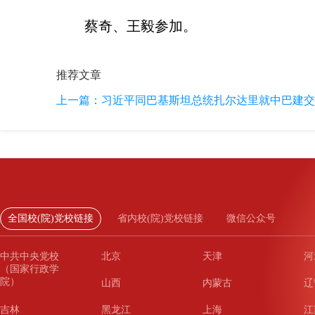
蔡奇、王毅参加。
推荐文章
上一篇：
习近平同巴基斯坦总统扎尔达里就中巴建交
全国校(院)党校链接
省内校(院)党校链接
微信公众号
中共中央党校
北京
天津
河
（国家行政学
院）
山西
内蒙古
辽
吉林
黑龙江
上海
江