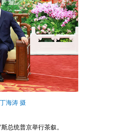
丁海涛 摄
罗斯总统普京举行茶叙。