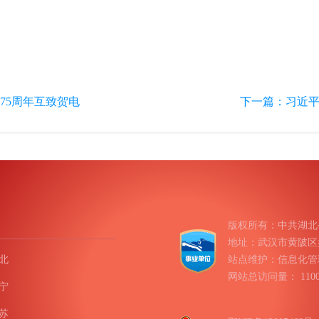
75周年互致贺电
下一篇：
习近平
版权所有：中共湖北
地址：武汉市黄陂区盘龙
北
站点维护：信息化管
网站总访问量：
11
宁
苏