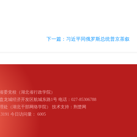
下一篇：
习近平同俄罗斯总统普京茶叙
省委党校（湖北省行政学院）
城经济开发区航城东路1号 电话：027-85306788
理处（湖北干部网络学院） 技术支持：荆楚网
013191 今日访问量：
6005