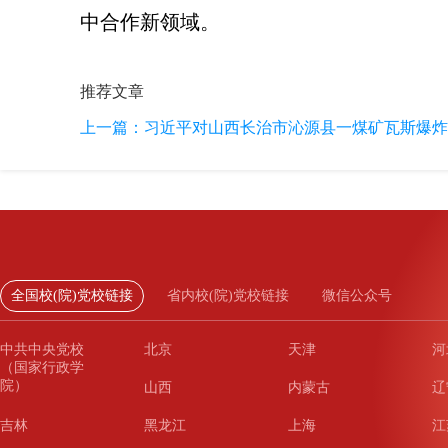
中合作新领域。
推荐文章
上一篇：
习近平对山西长治市沁源县一煤矿瓦斯爆炸
全国校(院)党校链接
省内校(院)党校链接
微信公众号
中共中央党校
北京
天津
河
（国家行政学
院）
山西
内蒙古
辽
吉林
黑龙江
上海
江