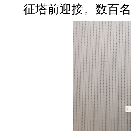
征塔前迎接。数百