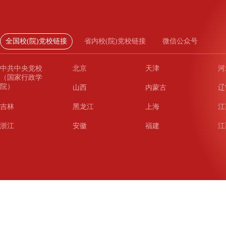
全国校(院)党校链接
省内校(院)党校链接
微信公众号
中共中央党校
北京
天津
河
（国家行政学
院）
山西
内蒙古
辽
吉林
黑龙江
上海
江
浙江
安徽
福建
江
山东
河南
湖北
湖
广东
广西
海南
重
四川
贵州
云南
西
陕西
甘肃
青海
宁
新疆
新疆兵团
铁道
广