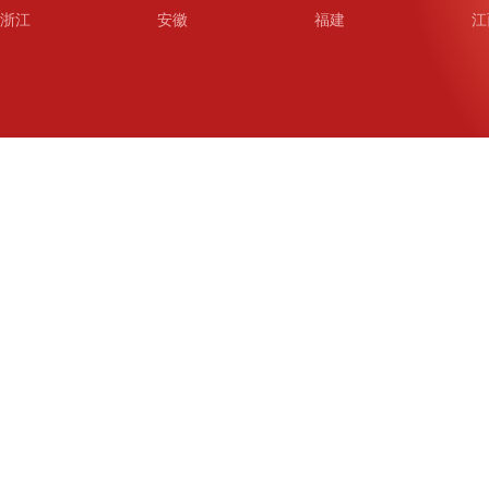
浙江
安徽
福建
江
山东
河南
湖北
湖
广东
广西
海南
重
四川
贵州
云南
西
陕西
甘肃
青海
宁
新疆
新疆兵团
铁道
广
武汉
哈尔滨
沈阳
成
南京
西安
长春
济
杭州
大连
青岛
深
厦门
宁波