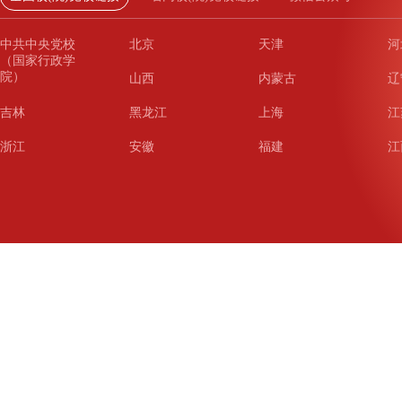
中共中央党校
北京
天津
河
（国家行政学
院）
山西
内蒙古
辽
吉林
黑龙江
上海
江
浙江
安徽
福建
江
山东
河南
湖北
湖
广东
广西
海南
重
四川
贵州
云南
西
陕西
甘肃
青海
宁
新疆
新疆兵团
铁道
广
武汉
哈尔滨
沈阳
成
南京
西安
长春
济