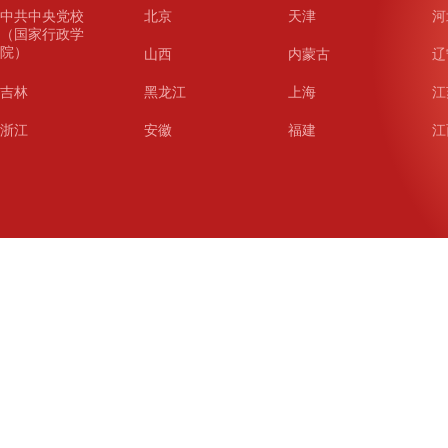
中共中央党校
北京
天津
河
（国家行政学
院）
山西
内蒙古
辽
吉林
黑龙江
上海
江
浙江
安徽
福建
江
山东
河南
湖北
湖
广东
广西
海南
重
四川
贵州
云南
西
陕西
甘肃
青海
宁
新疆
新疆兵团
铁道
广
武汉
哈尔滨
沈阳
成
南京
西安
长春
济
杭州
大连
青岛
深